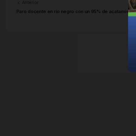
Anterior
Paro docente en río negro con un 95% de acatamient