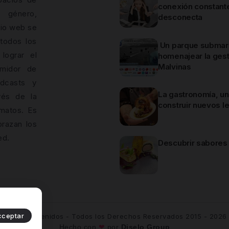
conexión constant
 género,
desconecta
dio web se
todos los
Un parque submar
lograr el
homenajear la ges
Malvinas
midor de
odcasts y
La gastronomía, u
vés de la
construir nuevos 
matos. Es
brazan los
ed.
Descubrir sabores
cceptar
Única Contenidos - Todos los Derechos Reservados 2015 - 2026
Hecho con
❤
por
Diselo Group