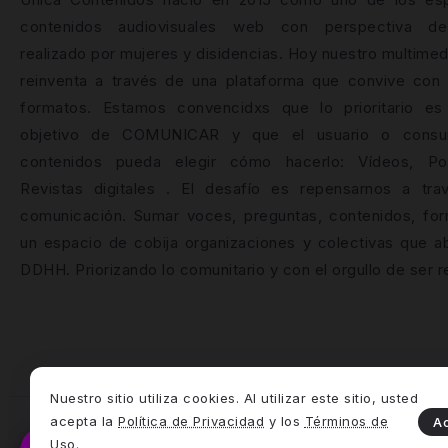
contenidos audiovisuales web con perspectiva de
realizado por mujeres y disidencias. Hoy nuestro multime
reinventa a través de una plataforma que convive con 
formatos. Estamos convencidxs que lo prioritario es 
objetivo de COMUNICAR y que el usuario o consu
contenidos pueda elegir cómo hacerlo: Vídeos, P
Revistas digitales . El desafío es repensarnos a tra
comunicación. Sumar voces, preguntas, contenidos, for
un espacio de cobija organizaciones y colectivas que a
DDHH. Priorizando lo comunitario y con el orgullo de ser r
Nuestro sitio utiliza cookies. Al utilizar este sitio, usted
acepta la
Política de Privacidad
y los
Términos de
A
Uso
.