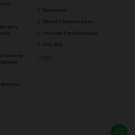
e nos
#
Galácticxs
#
Mimi En Buenos Aires
ino para
#
ta de
Un Gallo Para Esculapio
#
Vida Mia
na forma de
Login
lenguajes
 diversos